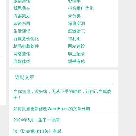
微信营销
心理学
我思我在
抖音推广优化
方案策划
未分类
杂谈东西
深邃空洞
生活随记
痴迷遗忘
百度竞价优化
福利汇
精品电脑软件
网站建设
网络营销
职业记录
自媒体类
观书有感
近期文章
当你焦虑，没头绪，无从下手的时候，让自己当成傻
子！
如何批量更新修改WordPress的文章日期
2024年5月，生了一场病
读《忆秦娥·娄山关》有感