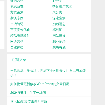
微信营销
心理学
我思我在
抖音推广优化
方案策划
未分类
杂谈东西
深邃空洞
生活随记
痴迷遗忘
百度竞价优化
福利汇
精品电脑软件
网站建设
网络营销
职业记录
自媒体类
观书有感
近期文章
当你焦虑，没头绪，无从下手的时候，让自己当成傻
子！
如何批量更新修改WordPress的文章日期
2024年5月，生了一场病
读《忆秦娥·娄山关》有感