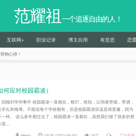
范耀祖
一个追逐自由的人！
互联网+
职业记录
博主自用
有意思
恋
络营销心得！
如何应对校园霸凌）
，回顾刘学州事件 校园霸凌一直都在，殴打，抢劫，让弱者带烟，带酒，
性非礼和侮辱。不能说每个学校都有，但是校园霸凌应该是很普遍，因为
不一样。 这么多年都过去了，校园霸凌一直都在，虽然我们做了很多的努
...
fancy
1年前 (2023-09-30)
16℃
0
喜欢