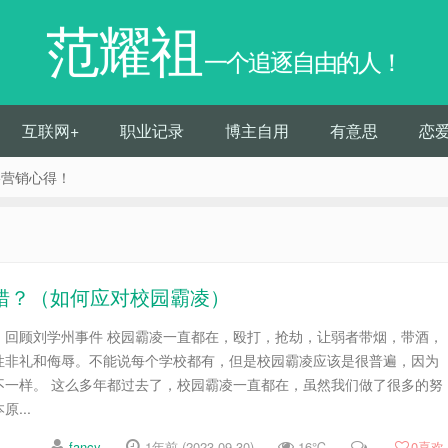
范耀祖
一个追逐自由的人！
互联网+
职业记录
博主自用
有意思
恋
络营销心得！
错？（如何应对校园霸凌）
，回顾刘学州事件 校园霸凌一直都在，殴打，抢劫，让弱者带烟，带酒，
性非礼和侮辱。不能说每个学校都有，但是校园霸凌应该是很普遍，因为
不一样。 这么多年都过去了，校园霸凌一直都在，虽然我们做了很多的努
...
fancy
1年前 (2023-09-30)
16℃
0
喜欢