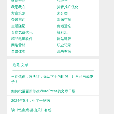
微信营销
心理学
我思我在
抖音推广优化
方案策划
未分类
杂谈东西
深邃空洞
生活随记
痴迷遗忘
百度竞价优化
福利汇
精品电脑软件
网站建设
网络营销
职业记录
自媒体类
观书有感
近期文章
当你焦虑，没头绪，无从下手的时候，让自己当成傻
子！
如何批量更新修改WordPress的文章日期
2024年5月，生了一场病
读《忆秦娥·娄山关》有感